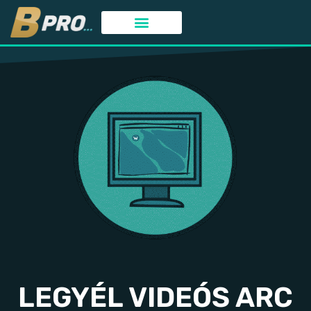
SIKERES MEGBÍZÁSAINK
KREATÍV TARTALOM
SPECIÁLIS TERÜLETEK
LEGYÉL VIDEÓS ARC