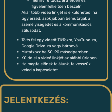
mennyire tudsz érthetően és
figyelemfelkeltően beszélni.
Akár több videó linkjét is elküldheted, ha
úgy érzed, azok jobban bemutatják a
személyiségedet és a kommunikációs
stílusodat.
Tölts fel egy videót TikTokra, YouTube-ra,
Google Drive-ra vagy bárhová.
Mutatkozz be 30-90 másodpercben.
Küldd el a videó linkjét az alábbi űrlapon.
Ha megfelelőnek találunk, felvesszük
veled a kapcsolatot.
JELENTKEZÉS: