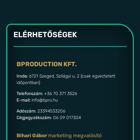
ELÉRHETŐSÉGEK
BPRODUCTION KFT.
Iroda:
6721 Szeged, Szilágyi u. 2 (csak egyeztetett
időpontban)
Telefonszám:
+36 70 371 3526
E-mail:
info@bpro.hu
Adószám:
23394533206
Cégjegyzékszám:
06 09 017304
Bihari Gábor
marketing megvalósító