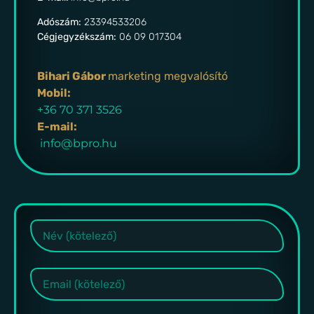
Adószám:
23394533206
Cégjegyzékszám:
06 09 017304
Bihari Gábor
marketing megvalósító
Mobil:
+36 70 371 3526
E-mail:
info@bpro.hu