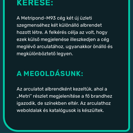
KÉRÉSE:
A Metripond-M93 cég két új üzleti
szegmenséhez két különálló albrendet
hozott létre. A felkérés célja az volt, hogy
ezek külső megjelenése illeszkedjen a cég
meglévő arculatához, ugyanakkor önálló és
megkülönböztető legyen.
A MEGOLDÁSUNK:
Az arculatot albrendként kezeltük, ahol a
„Metri” részlet megjelenítése a fő brandhez
igazodik, de színekben eltér. Az arculathoz
weboldalak és katalógusok is kész
ültek.